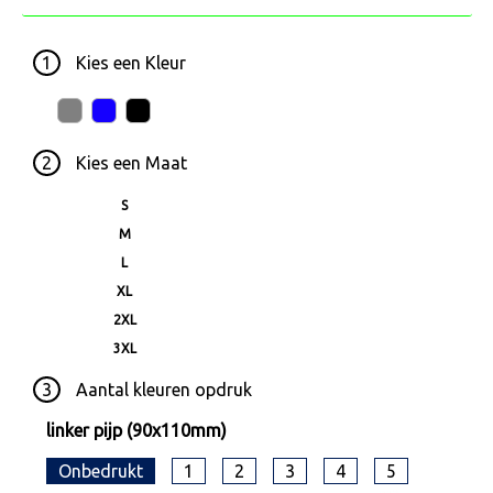
1
Kies een
Kleur
2
Kies een
Maat
S
M
L
XL
2XL
3XL
3
Aantal kleuren opdruk
linker pijp (90x110mm)
Onbedrukt
1
2
3
4
5