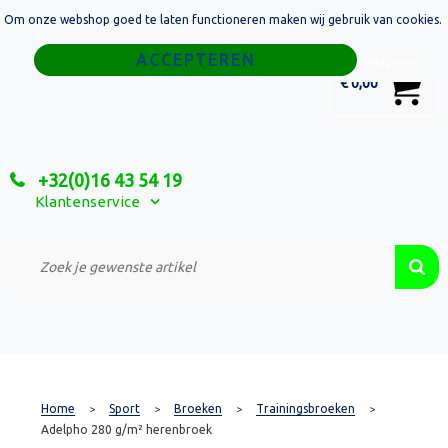
Om onze webshop goed te laten functioneren maken wij gebruik van cookies.
Home
Weigeren
0
€ 0,00
Tassen
Sport
+32(0)16 43 54 19
Relatiegeschenken
Klantenservice
Textiel
Custom Made Projecten
Home
Sport
Broeken
Trainingsbroeken
>
>
>
>
Adelpho 280 g/m² herenbroek