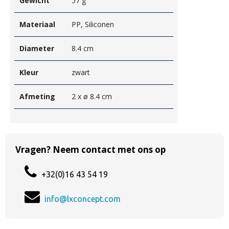
Gewicht
57 g
Materiaal
PP, Siliconen
Diameter
8.4 cm
Kleur
zwart
Afmeting
2 x ø 8.4 cm
Vragen? Neem contact met ons op
+32(0)16 43 54 19
info@lxconcept.com