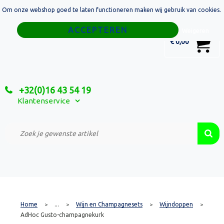
Om onze webshop goed te laten functioneren maken wij gebruik van cookies.
Home
Weigeren
0
€ 0,00
Tassen
Sport
+32(0)16 43 54 19
Relatiegeschenken
Klantenservice
Textiel
Custom Made Projecten
Home
...
Wijn en Champagnesets
Wijndoppen
>
>
>
>
AdHoc Gusto-champagnekurk