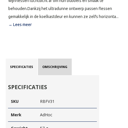
wijnflessen luchtdicht af om hun bubbels en smaak te
behouden.Dankzij het ultradunne ontwerp passen flessen
gemakkelijk in de koelkastdeur en kunnen ze zelfs horizonta...
→ Lees meer
SPECIFICATIES
OMSCHRIJVING
SPECIFICATIES
SKU
RBFV31
Merk
AdHoc