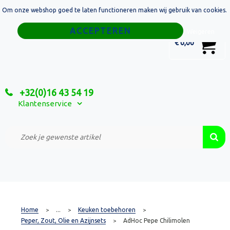
Om onze webshop goed te laten functioneren maken wij gebruik van cookies.
Home
Weigeren
0
€ 0,00
Tassen
Sport
+32(0)16 43 54 19
Relatiegeschenken
Klantenservice
Textiel
Custom Made Projecten
Home
...
Keuken toebehoren
>
>
>
Peper, Zout, Olie en Azijnsets
AdHoc Pepe Chilimolen
>