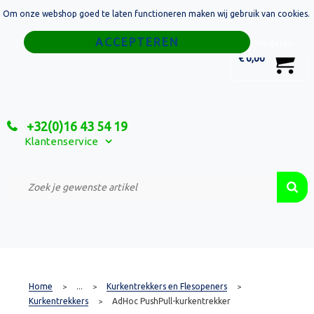
Om onze webshop goed te laten functioneren maken wij gebruik van cookies.
Home
Weigeren
0
€ 0,00
Tassen
Sport
+32(0)16 43 54 19
Relatiegeschenken
Klantenservice
Textiel
Custom Made Projecten
Home
...
Kurkentrekkers en Flesopeners
>
>
>
Kurkentrekkers
AdHoc PushPull-kurkentrekker
>