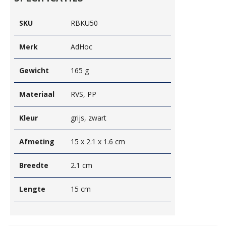
SKU
RBKU50
Merk
AdHoc
Gewicht
165 g
Materiaal
RVS, PP
Kleur
grijs, zwart
Afmeting
15 x 2.1 x 1.6 cm
Breedte
2.1 cm
Lengte
15 cm