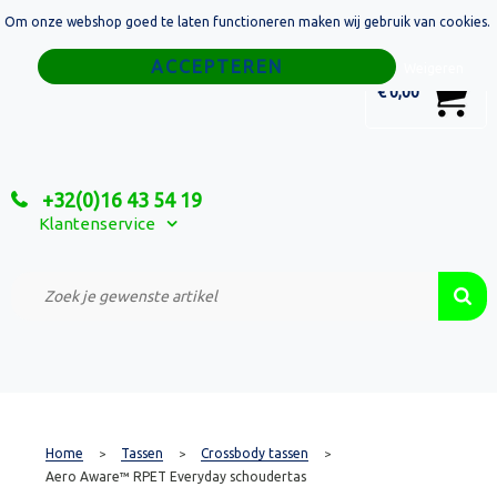
Om onze webshop goed te laten functioneren maken wij gebruik van cookies.
Home
Weigeren
0
€ 0,00
Tassen
Sport
+32(0)16 43 54 19
Relatiegeschenken
Klantenservice
Textiel
Custom Made Projecten
Home
Tassen
Crossbody tassen
>
>
>
Aero Aware™ RPET Everyday schoudertas