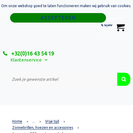
Om onze webshop goed te laten functioneren maken wij gebruik van cookies.
Home
Weigeren
0
€ 0,00
Tassen
Sport
+32(0)16 43 54 19
Relatiegeschenken
Klantenservice
Textiel
Custom Made Projecten
Home
...
Vrije tijd
>
>
>
Zonnebrillen, hoezen en accessoires
>