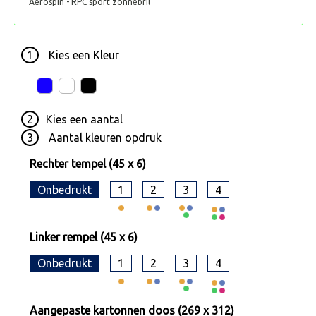
Aerospin - RPC sport zonnebril
1
Kies een
Kleur
2
Kies een
aantal
3
Aantal kleuren opdruk
Rechter tempel (45 x 6)
Onbedrukt
1
2
3
4
Linker rempel (45 x 6)
Onbedrukt
1
2
3
4
Aangepaste kartonnen doos (269 x 312)