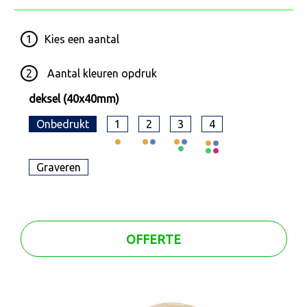
1
Kies een
aantal
2
Aantal kleuren opdruk
deksel (40x40mm)
Onbedrukt
1
2
3
4
Graveren
OFFERTE