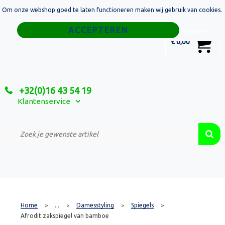
Om onze webshop goed te laten functioneren maken wij gebruik van cookies.
Home
Weigeren
0
€ 0,00
Tassen
Sport
+32(0)16 43 54 19
Relatiegeschenken
Klantenservice
Textiel
Custom Made Projecten
Home
...
Damesstyling
Spiegels
>
>
>
>
Afrodit zakspiegel van bamboe