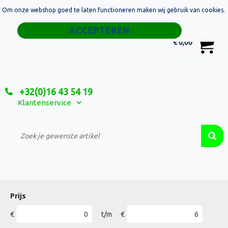
Om onze webshop goed te laten functioneren maken wij gebruik van cookies.
Home
Weigeren
0
€ 0,00
Tassen
Sport
+32(0)16 43 54 19
Relatiegeschenken
Klantenservice
Textiel
Custom Made Projecten
Prijs
€
t/m
€