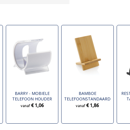
BARRY - MOBIELE
BAMBOE
RES
TELEFOON HOUDER
TELEFOONSTANDAARD
T
IN KRAFT VERPAKKING
€ 1,06
€ 1,86
vanaf
vanaf