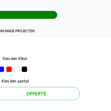
0
+32(0)16 43 54 19
€ 0,00
Weigeren
Klantenservice
OM MADE PROJECTEN
Kies een
Kleur
Kies een
aantal
OFFERTE