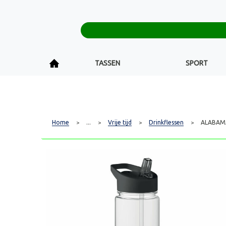
TASSEN
SPORT
Home
...
Vrije tijd
Drinkflessen
ALABAMA 
>
>
>
>