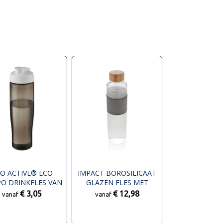
O ACTIVE® ECO
IMPACT BOROSILICAAT
O DRINKFLES VAN
GLAZEN FLES MET
700 ML MET
BAMBOE DEKSEL
€ 3,05
€ 12,98
vanaf
vanaf
KLAPDEKSEL