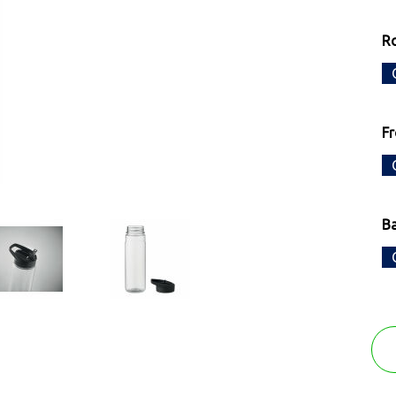
R
F
B