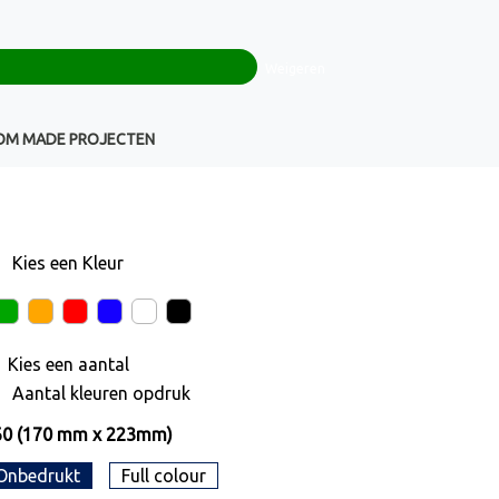
0
+32(0)16 43 54 19
€ 0,00
Weigeren
Klantenservice
OM MADE PROJECTEN
Kies een
Kleur
Kies een
aantal
Aantal kleuren opdruk
60 (170 mm x 223mm)
Onbedrukt
Full colour