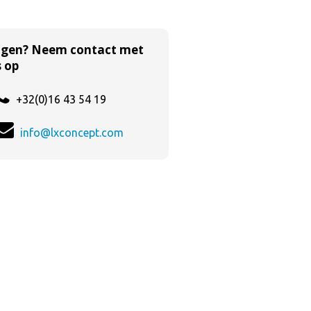
agen? Neem contact met
 op
+32(0)16 43 54 19
info@lxconcept.com