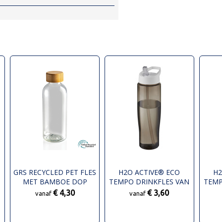
GRS RECYCLED PET FLES
H2O ACTIVE® ECO
H2
MET BAMBOE DOP
TEMPO DRINKFLES VAN
TEMP
700 ML MET TUITDEKSEL
€ 4,30
€ 3,60
vanaf
vanaf