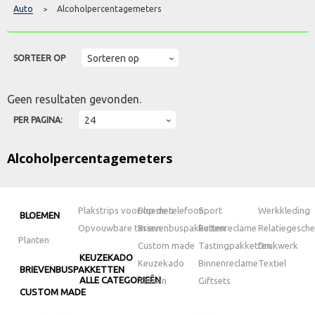
Auto
Alcoholpercentagemeters
>
SORTEER OP
Geen resultaten gevonden.
PER PAGINA:
Alcoholpercentagemeters
Plakstrips voor op de telefoon
Bloemen
Sport
Werkkleding
BLOEMEN
Opvouwbare tassen
Brievenbuspakketten
Buitenreclame
Relatiegesch
Planten
Custom made
Tastingpakketten
Drukwerk
KEUZEKADO
Keuzekado
Binnenreclame
Textiel
BRIEVENBUSPAKKETTEN
ALLE CATEGORIEËN
Tassen
Giftsets
CUSTOM MADE