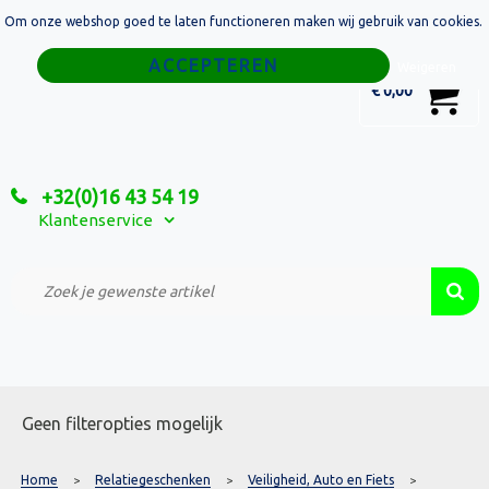
Om onze webshop goed te laten functioneren maken wij gebruik van cookies.
Home
Weigeren
0
€ 0,00
Tassen
Sport
+32(0)16 43 54 19
Relatiegeschenken
Klantenservice
Textiel
Custom Made Projecten
Geen filteropties mogelijk
Home
Relatiegeschenken
Veiligheid, Auto en Fiets
>
>
>