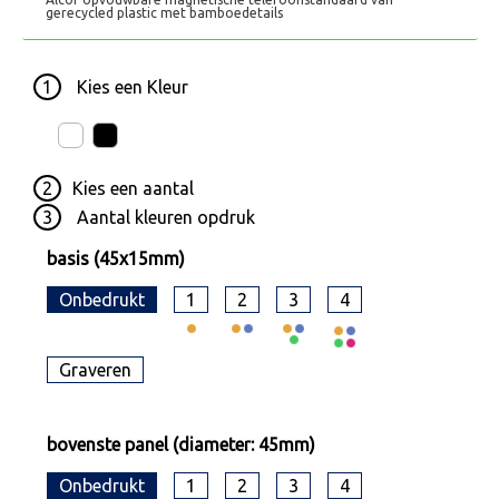
gerecycled plastic met bamboedetails
1
Kies een
Kleur
2
Kies een
aantal
3
Aantal kleuren opdruk
basis (45x15mm)
Onbedrukt
1
2
3
4
Graveren
bovenste panel (diameter: 45mm)
Onbedrukt
1
2
3
4