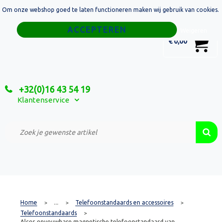
Om onze webshop goed te laten functioneren maken wij gebruik van cookies.
Home
Weigeren
0
€ 0,00
Tassen
Sport
+32(0)16 43 54 19
Relatiegeschenken
Klantenservice
Textiel
Custom Made Projecten
Home
...
Telefoonstandaards en accessoires
>
>
>
Telefoonstandaards
>
Alcor opvouwbare magnetische telefoonstandaard van