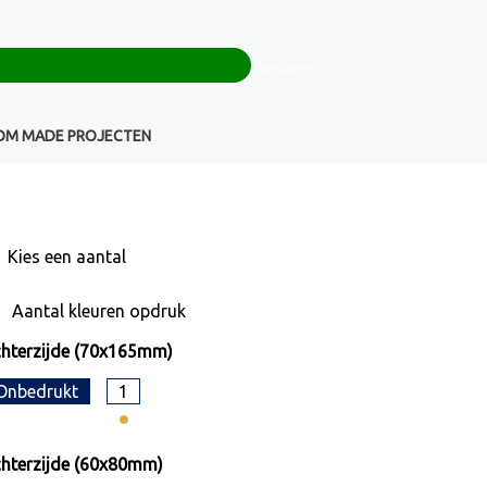
0
+32(0)16 43 54 19
€ 0,00
Weigeren
Klantenservice
OM MADE PROJECTEN
Kies een
aantal
Aantal kleuren opdruk
hterzijde (70x165mm)
Onbedrukt
1
hterzijde (60x80mm)