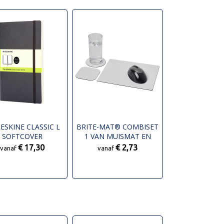
ESKINE CLASSIC L
BRITE-MAT® COMBISET
SOFTCOVER
1 VAN MUISMAT EN
ITIEBOEK - EFFEN
ONDERZETTER
€ 17,30
€ 2,73
vanaf
vanaf