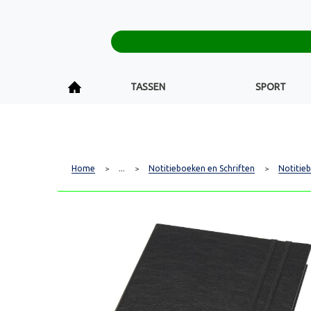
TASSEN
SPORT
Home
...
Notitieboeken en Schriften
Notitie
>
>
>