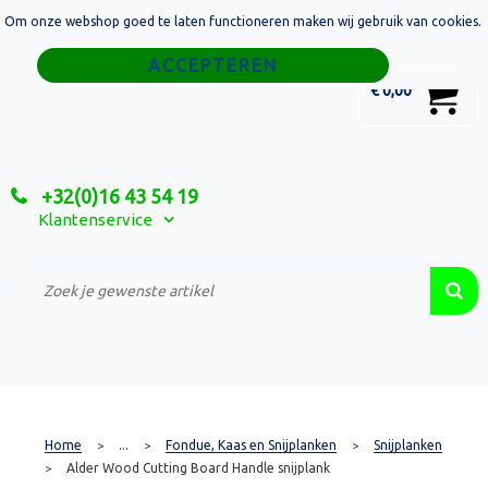
Om onze webshop goed te laten functioneren maken wij gebruik van cookies.
Home
Weigeren
0
€ 0,00
Tassen
Sport
+32(0)16 43 54 19
Relatiegeschenken
Klantenservice
Textiel
Custom Made Projecten
Home
...
Fondue, Kaas en Snijplanken
Snijplanken
>
>
>
Alder Wood Cutting Board Handle snijplank
>