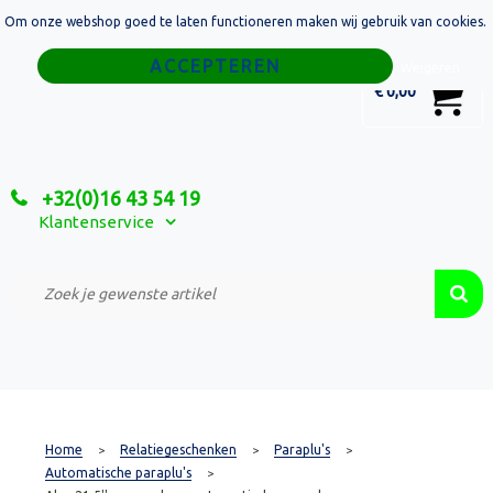
Om onze webshop goed te laten functioneren maken wij gebruik van cookies.
Home
Weigeren
0
€ 0,00
Tassen
Sport
+32(0)16 43 54 19
Relatiegeschenken
Klantenservice
Textiel
Custom Made Projecten
Home
Relatiegeschenken
Paraplu's
>
>
>
Automatische paraplu's
>