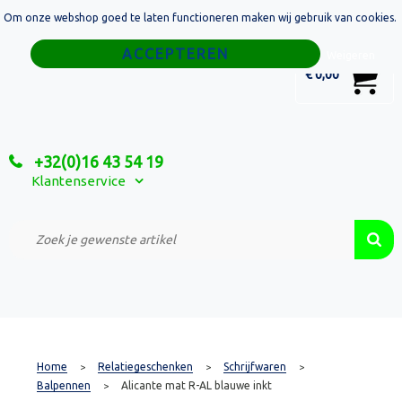
Om onze webshop goed te laten functioneren maken wij gebruik van cookies.
Home
Weigeren
0
€ 0,00
Tassen
Sport
+32(0)16 43 54 19
Relatiegeschenken
Klantenservice
Textiel
Custom Made Projecten
Home
Relatiegeschenken
Schrijfwaren
>
>
>
Balpennen
Alicante mat R-AL blauwe inkt
>