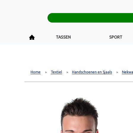
TASSEN
SPORT
Home
Textiel
Handschoenen en Sjaals
Nekwa
>
>
>