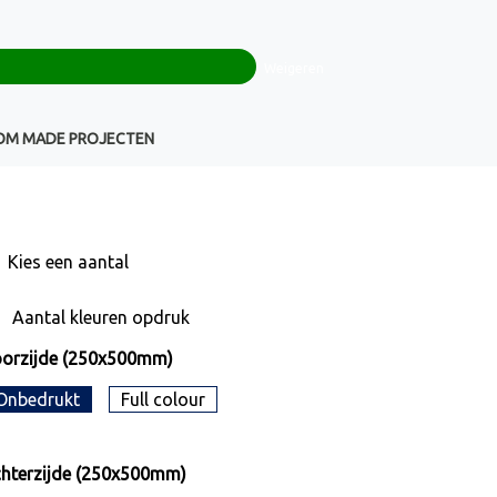
0
+32(0)16 43 54 19
€ 0,00
Weigeren
Klantenservice
OM MADE PROJECTEN
Kies een
aantal
Aantal kleuren opdruk
orzijde (250x500mm)
Onbedrukt
Full colour
hterzijde (250x500mm)