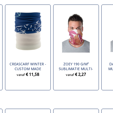
CREASCARF WINTER -
ZOEY 190 G/M²
D
CUSTOM MADE
SUBLIMATIE MULTI-
MU
MULTIFUNCTIONELE
SCARF
€ 11,58
€ 2,27
vanaf
vanaf
SJAAL