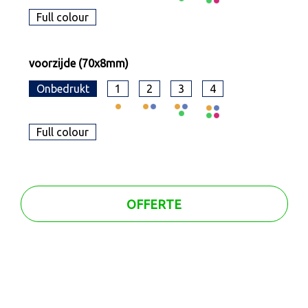
Full colour
voorzijde (70x8mm)
Onbedrukt
1
2
3
4
Full colour
OFFERTE