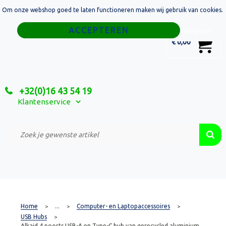
Om onze webshop goed te laten functioneren maken wij gebruik van cookies.
Home
Weigeren
0
€ 0,00
Tassen
Sport
+32(0)16 43 54 19
Relatiegeschenken
Klantenservice
Textiel
Custom Made Projecten
Home
...
Computer- en Laptopaccessoires
>
>
>
USB Hubs
>
Alkaid 4 poorts USB-A en Type-C hub van gerecycled aluminium