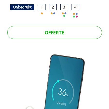
Onbedrukt
1
2
3
4
OFFERTE