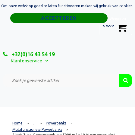
Om onze webshop goed te laten functioneren maken wij gebruik van cookies.
Home
Weigeren
0
€ 0,00
Tassen
Sport
+32(0)16 43 54 19
Relatiegeschenken
Klantenservice
Textiel
Custom Made Projecten
Home
...
Powerbanks
>
>
>
Multifunctionele Powerbanks
>
Alnair Type-C powerbank van 5000 mAh 10 W van gerecycled