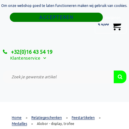
Om onze webshop goed te laten functioneren maken wij gebruik van cookies.
Home
Weigeren
0
€ 0,00
Tassen
Sport
+32(0)16 43 54 19
Relatiegeschenken
Klantenservice
Textiel
Custom Made Projecten
Home
Relatiegeschenken
Feestartikelen
>
>
>
Medailles
Alobor - display, trofee
>