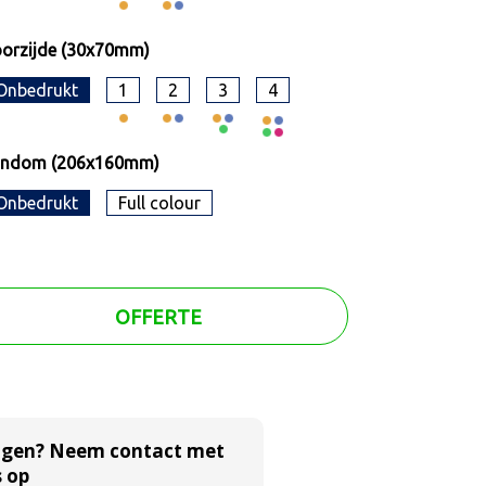
orzijde (30x70mm)
Onbedrukt
1
2
3
4
ondom (206x160mm)
Onbedrukt
Full colour
OFFERTE
agen? Neem contact met
 op