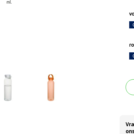
ml.
vo
r
Vr
ons