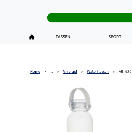
TASSEN
SPORT
Home
...
Vrije tijd
Waterflessen
Alti 630
>
>
>
>