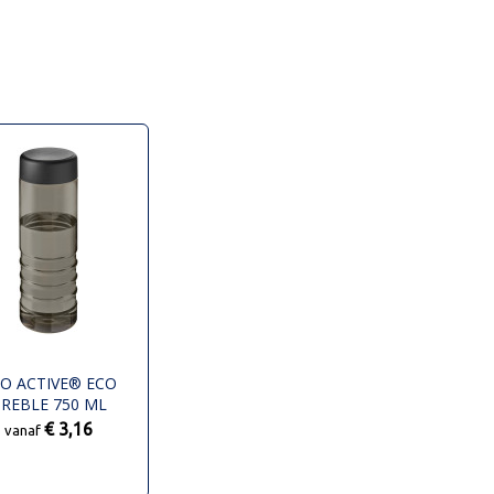
O ACTIVE® ECO
REBLE 750 ML
ATERFLES MET
€ 3,16
vanaf
SCHROEFDOP