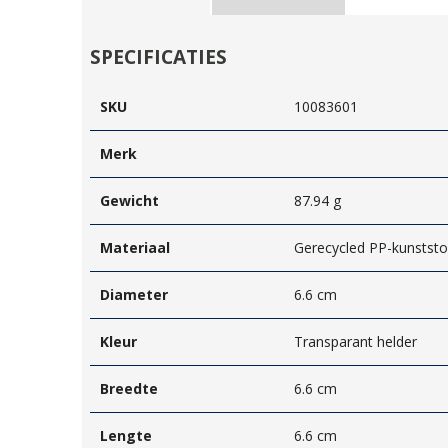
SPECIFICATIES
SKU
10083601
Merk
Gewicht
87.94 g
Materiaal
Gerecycled PP-kunststo
Diameter
6.6 cm
Kleur
Transparant helder
Breedte
6.6 cm
Lengte
6.6 cm