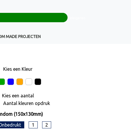
0
+32(0)16 43 54 19
€ 0,00
Weigeren
Klantenservice
OM MADE PROJECTEN
Kies een
Kleur
Kies een
aantal
Aantal kleuren opdruk
ondom (150x130mm)
Onbedrukt
1
2