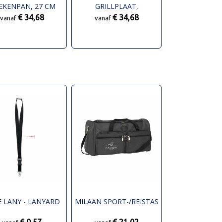
EKENPAN, 27 CM
GRILLPLAAT,
RECHTHOEKIG
€ 34,68
€ 34,68
vanaf
vanaf
 LANY - LANYARD
MILAAN SPORT-/REISTAS