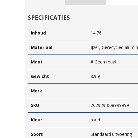
SPECIFICATIES
Inhoud
14.76
Materiaal
IJzer, Gerecycled alumi
Maat
# Geen maat
Gewicht
8.9 g
Merk
SKU
262929-008999999
Kleur
rood
Soort
Standaard uitvoering