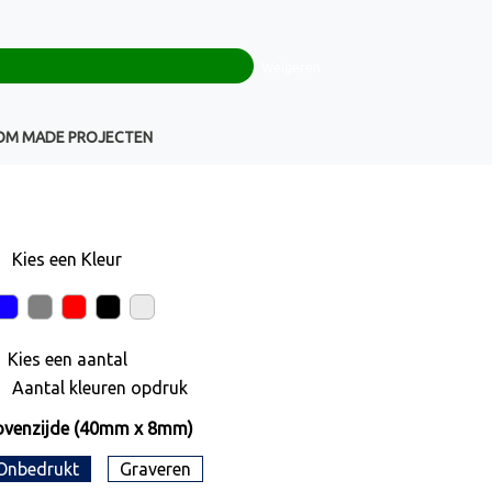
0
+32(0)16 43 54 19
€ 0,00
Weigeren
Klantenservice
OM MADE PROJECTEN
Kies een
Kleur
Kies een
aantal
Aantal kleuren opdruk
ovenzijde (40mm x 8mm)
Onbedrukt
Graveren