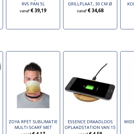
RVS PAN 5L
GRILLPLAAT, 30 CM Ø
KO
€ 39,19
€ 34,68
vanaf
vanaf
ZOYA RPET SUBLIMATIE
ESSENCE DRAADLOOS
WIDE
MULTI-SCARF MET
OPLAADSTATION VAN 15
ZOMEN EN FLEECELAAG
W VAN BAMBOE