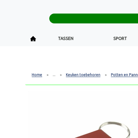
TASSEN
SPORT
Home
...
Keuken toebehoren
Potten en Pann
>
>
>