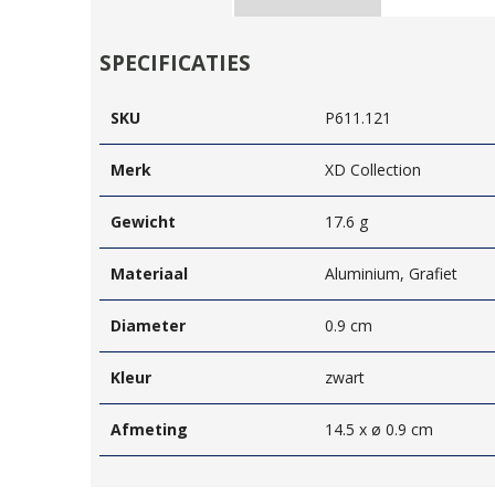
SPECIFICATIES
SKU
P611.121
Merk
XD Collection
Gewicht
17.6 g
Materiaal
Aluminium, Grafiet
Diameter
0.9 cm
Kleur
zwart
Afmeting
14.5 x ø 0.9 cm