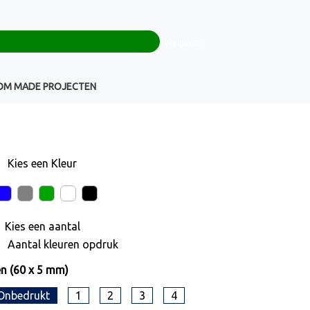
0
+32(0)16 43 54 19
€ 0,00
Weigeren
Klantenservice
OM MADE PROJECTEN
Kies een
Kleur
Kies een
aantal
Aantal kleuren opdruk
n (60 x 5 mm)
Onbedrukt
1
2
3
4