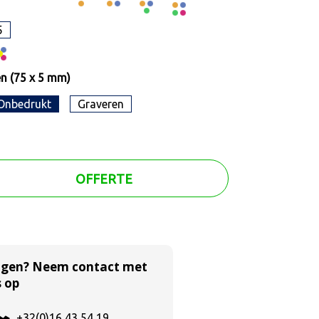
5
n (75 x 5 mm)
Onbedrukt
Graveren
OFFERTE
agen? Neem contact met
 op
+32(0)16 43 54 19