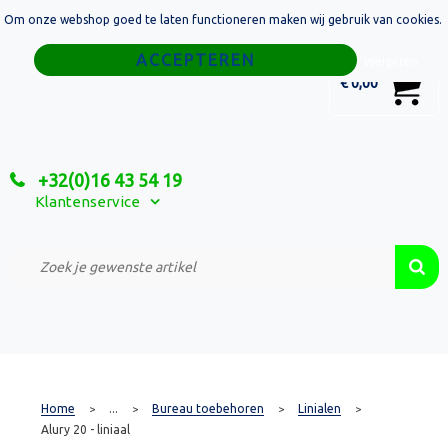
Om onze webshop goed te laten functioneren maken wij gebruik van cookies.
Home
Weigeren
0
€ 0,00
Tassen
Sport
+32(0)16 43 54 19
Relatiegeschenken
Klantenservice
Textiel
Custom Made Projecten
Home
...
Bureau toebehoren
Linialen
>
>
>
>
Alury 20 - liniaal