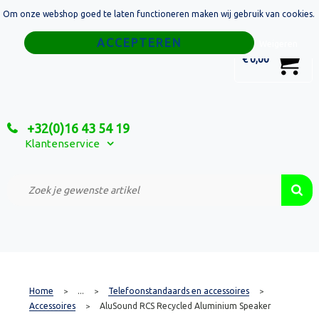
Om onze webshop goed te laten functioneren maken wij gebruik van cookies.
Home
Weigeren
0
€ 0,00
Tassen
Sport
+32(0)16 43 54 19
Relatiegeschenken
Klantenservice
Textiel
Custom Made Projecten
Home
...
Telefoonstandaards en accessoires
>
>
>
Accessoires
AluSound RCS Recycled Aluminium Speaker
>