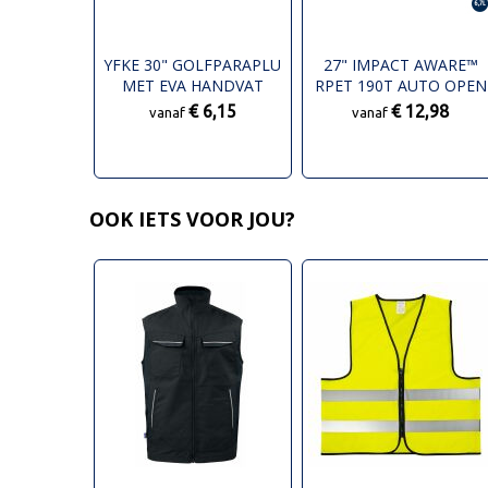
YFKE 30" GOLFPARAPLU
27" IMPACT AWARE™
MET EVA HANDVAT
RPET 190T AUTO OPEN
STORMPROOF PARAPL
€ 6,15
€ 12,98
vanaf
vanaf
OOK IETS VOOR JOU?