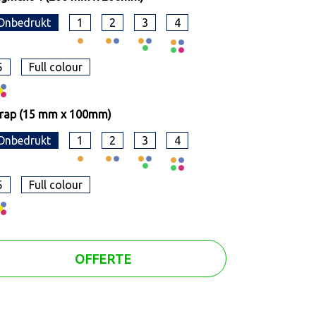
Onbedrukt
1
2
3
4
5
Full colour
trap (15 mm x 100mm)
Onbedrukt
1
2
3
4
5
Full colour
OFFERTE