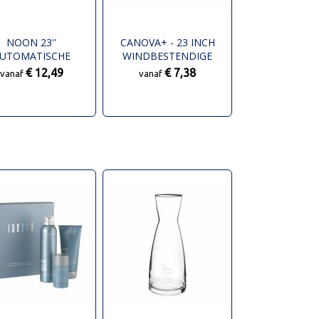
NOON 23''
CANOVA+ - 23 INCH
UTOMATISCHE
WINDBESTENDIGE
TORMPARAPLU
PARAPLU
€ 12,49
€ 7,38
vanaf
vanaf