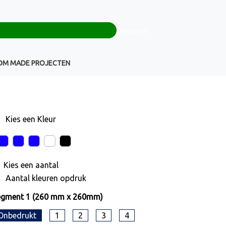
0
+32(0)16 43 54 19
€ 0,00
Weigeren
Klantenservice
OM MADE PROJECTEN
Kies een
Kleur
Kies een
aantal
Aantal kleuren opdruk
egment 1 (260 mm x 260mm)
Onbedrukt
1
2
3
4