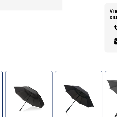
Vr
ons