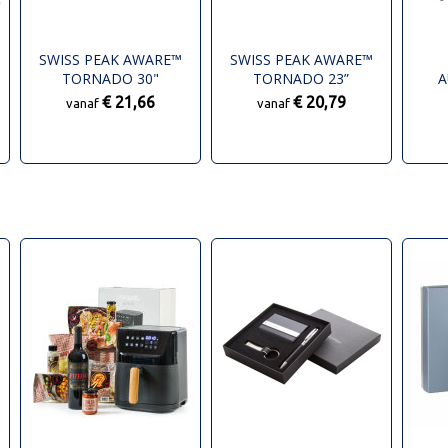
SWISS PEAK AWARE™
SWISS PEAK AWARE™
TORNADO 30"
TORNADO 23”
A
U
STORMPARAPLU
STORMPARAPLU
S
€ 21,66
€ 20,79
vanaf
vanaf