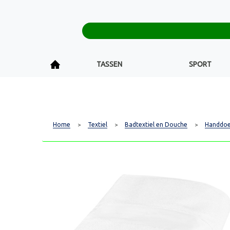
TASSEN
SPORT
Home
Textiel
Badtextiel en Douche
Handdo
>
>
>