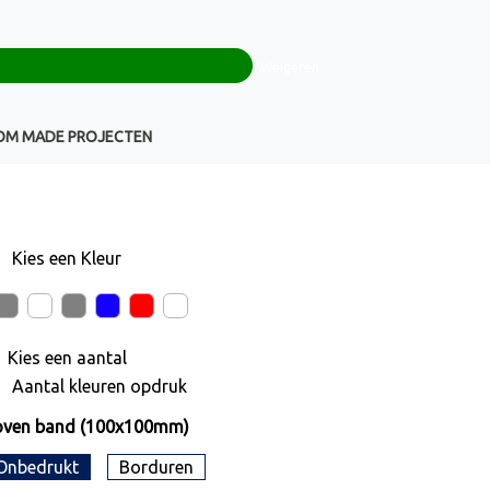
0
+32(0)16 43 54 19
€ 0,00
Weigeren
Klantenservice
OM MADE PROJECTEN
Kies een
Kleur
Kies een
aantal
Aantal kleuren opdruk
oven band (100x100mm)
Onbedrukt
Borduren