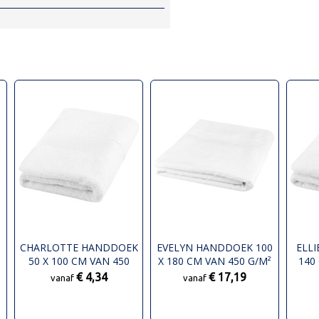
CHARLOTTE HANDDOEK
EVELYN HANDDOEK 100
ELL
50 X 100 CM VAN 450
X 180 CM VAN 450 G/M²
140
G/M² KATOEN
KATOEN
€ 4,34
€ 17,19
vanaf
vanaf