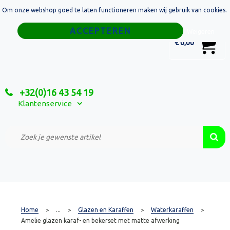
Om onze webshop goed te laten functioneren maken wij gebruik van cookies.
Home
Weigeren
0
€ 0,00
Tassen
Sport
+32(0)16 43 54 19
Relatiegeschenken
Klantenservice
Textiel
Custom Made Projecten
Home
...
Glazen en Karaffen
Waterkaraffen
>
>
>
>
Amelie glazen karaf- en bekerset met matte afwerking