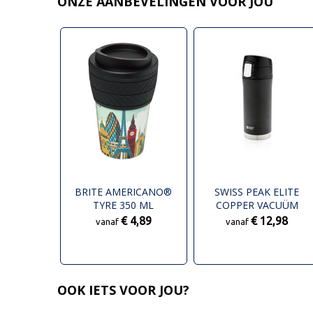
ONZE AANBEVELINGEN VOOR JOU
BRITE AMERICANO®
SWISS PEAK ELITE
TYRE 350 ML
COPPER VACUÜM
GEÏSOLEERDE BEKER
LEKVRIJE MOK
€ 4,89
€ 12,98
vanaf
vanaf
OOK IETS VOOR JOU?