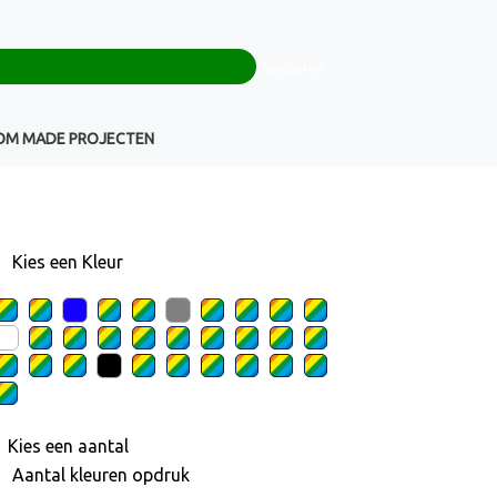
0
+32(0)16 43 54 19
€ 0,00
Weigeren
Klantenservice
OM MADE PROJECTEN
Kies een
Kleur
Kies een
aantal
Aantal kleuren opdruk