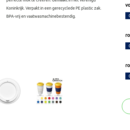
perfecte mok te creëren. Gemaakt in het Verenigd
vo
Koninkrijk. Verpakt in een gerecyclede PE plastic zak.
BPA-vrij en vaatwasmachinebestendig.
r
r