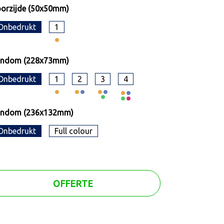
orzijde (50x50mm)
Onbedrukt
1
ondom (228x73mm)
Onbedrukt
1
2
3
4
ondom (236x132mm)
Onbedrukt
Full colour
OFFERTE