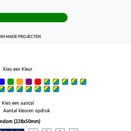
0
+32(0)16 43 54 19
€ 0,00
Weigeren
Klantenservice
OM MADE PROJECTEN
Kies een
Kleur
Kies een
aantal
Aantal kleuren opdruk
ondom (228x50mm)