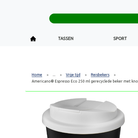
TASSEN
SPORT
Home
...
Vrije tijd
Reisbekers
>
>
>
>
Americano® Espresso Eco 250 ml gerecyclede beker met knoe