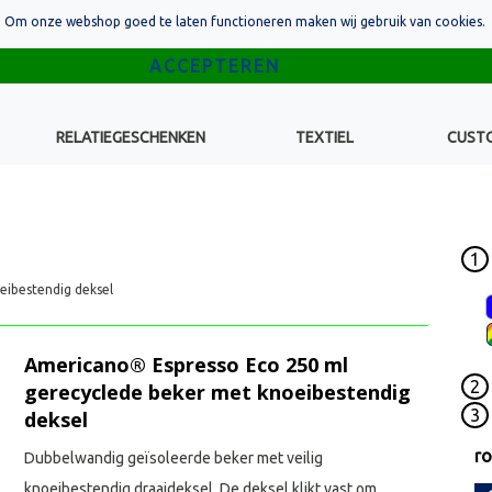
Om onze webshop goed te laten functioneren maken wij gebruik van cookies.
RELATIEGESCHENKEN
TEXTIEL
CUST
1
ibestendig deksel
Americano® Espresso Eco 250 ml
2
gerecyclede beker met knoeibestendig
3
deksel
r
Dubbelwandig geïsoleerde beker met veilig
knoeibestendig draaideksel. De deksel klikt vast om