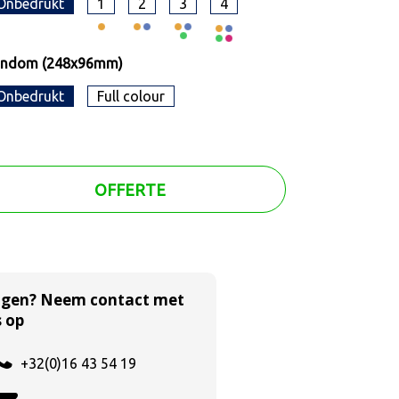
Onbedrukt
1
2
3
4
ondom (248x96mm)
Onbedrukt
Full colour
OFFERTE
agen? Neem contact met
 op
+32(0)16 43 54 19