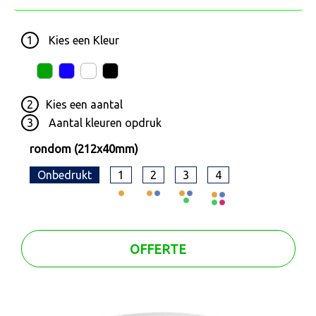
1
Kies een
Kleur
2
Kies een
aantal
3
Aantal kleuren opdruk
rondom (212x40mm)
Onbedrukt
1
2
3
4
OFFERTE