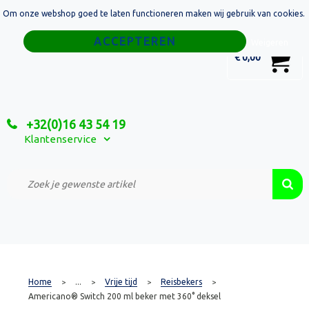
Om onze webshop goed te laten functioneren maken wij gebruik van cookies.
Home
Weigeren
0
€ 0,00
Tassen
Sport
+32(0)16 43 54 19
Relatiegeschenken
Klantenservice
Textiel
Custom Made Projecten
Home
...
Vrije tijd
Reisbekers
>
>
>
>
Americano® Switch 200 ml beker met 360° deksel