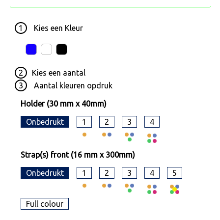
1
Kies een
Kleur
2
Kies een
aantal
3
Aantal kleuren opdruk
Holder (30 mm x 40mm)
Onbedrukt
1
2
3
4
Strap(s) front (16 mm x 300mm)
Onbedrukt
1
2
3
4
5
Full colour