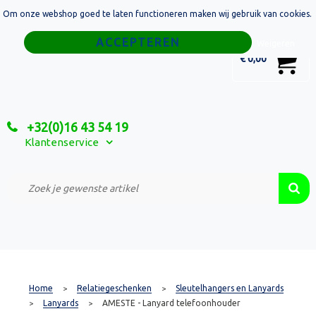
Om onze webshop goed te laten functioneren maken wij gebruik van cookies.
Home
Weigeren
0
€ 0,00
Tassen
Sport
+32(0)16 43 54 19
Relatiegeschenken
Klantenservice
Textiel
Custom Made Projecten
Home
Relatiegeschenken
Sleutelhangers en Lanyards
>
>
Lanyards
AMESTE - Lanyard telefoonhouder
>
>