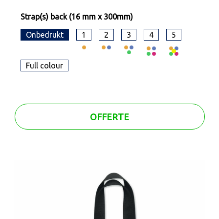
Strap(s) back (16 mm x 300mm)
Onbedrukt
1
2
3
4
5
Full colour
OFFERTE