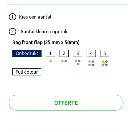
1
Kies een
aantal
2
Aantal kleuren opdruk
Bag front flap (25 mm x 50mm)
Onbedrukt
1
2
3
4
5
Full colour
OFFERTE