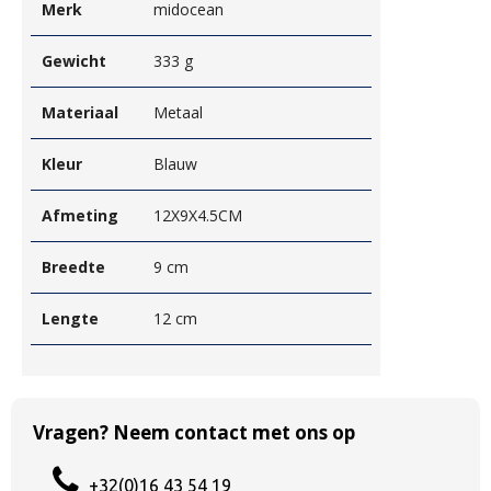
Merk
midocean
Gewicht
333 g
Materiaal
Metaal
Kleur
Blauw
Afmeting
12X9X4.5CM
Breedte
9 cm
Lengte
12 cm
Vragen? Neem contact met ons op
+32(0)16 43 54 19