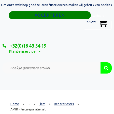
Om onze webshop goed te laten functioneren maken wij gebruik van cookies.
Home
Weigeren
0
€ 0,00
Tassen
Sport
+32(0)16 43 54 19
Relatiegeschenken
Klantenservice
Textiel
Custom Made Projecten
Home
...
Fiets
Reparatiesets
>
>
>
>
AMIR - Fietsreparatie set