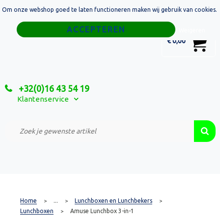
Om onze webshop goed te laten functioneren maken wij gebruik van cookies.
Home
Weigeren
0
€ 0,00
Tassen
Sport
+32(0)16 43 54 19
Relatiegeschenken
Klantenservice
Textiel
Custom Made Projecten
Home
...
Lunchboxen en Lunchbekers
>
>
>
Lunchboxen
Amuse Lunchbox 3-in-1
>