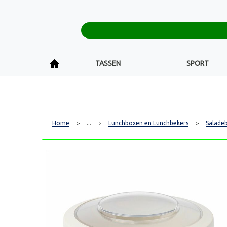
TASSEN
SPORT
Home
...
Lunchboxen en Lunchbekers
Salade
>
>
>