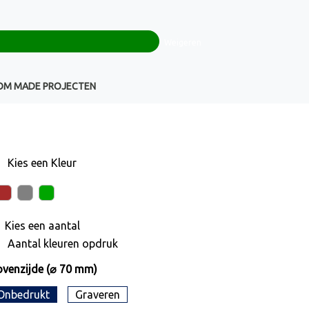
0
+32(0)16 43 54 19
€ 0,00
Weigeren
Klantenservice
OM MADE PROJECTEN
Kies een
Kleur
Kies een
aantal
Aantal kleuren opdruk
venzijde (⌀ 70 mm)
Onbedrukt
Graveren