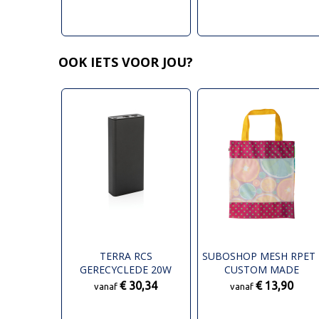
OOK IETS VOOR JOU?
TERRA RCS
SUBOSHOP MESH RPET 
GERECYCLEDE 20W
CUSTOM MADE
ALUMINIUM
BOODSCHAPPENTAS
€ 30,34
€ 13,90
vanaf
vanaf
POWERBANK 20.000
MAH