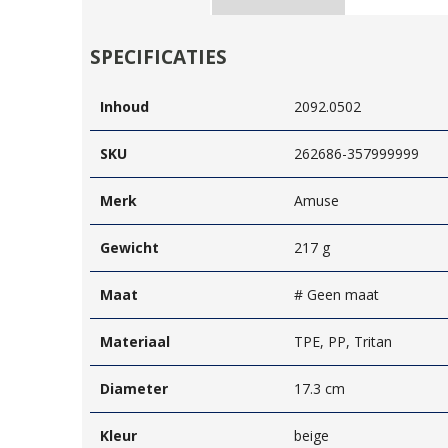
SPECIFICATIES
Inhoud
2092.0502
SKU
262686-357999999
Merk
Amuse
Gewicht
217 g
Maat
# Geen maat
Materiaal
TPE, PP, Tritan
Diameter
17.3 cm
Kleur
beige