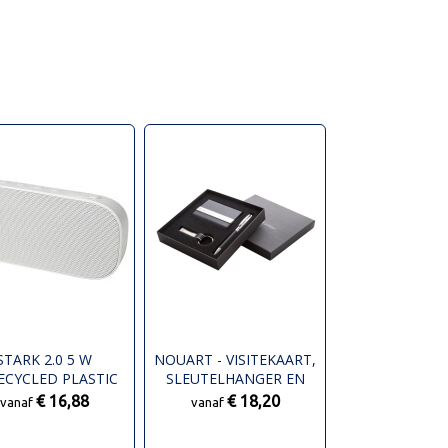
STARK 2.0 5 W
NOUART - VISITEKAART,
ECYCLED PLASTIC
SLEUTELHANGER EN
X5 BLUETOOTH®
PENNENSET
€ 16,88
€ 18,20
vanaf
vanaf
SPEAKER