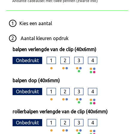
Andante cadeauset met twee pennen (zwarte inkt)
1
Kies een
aantal
2
Aantal kleuren opdruk
balpen verlengde van de clip (40x6mm)
Onbedrukt
1
2
3
4
balpen dop (40x6mm)
Onbedrukt
1
2
3
4
rollerbalpen verlengde van de clip (40x6mm)
Onbedrukt
1
2
3
4