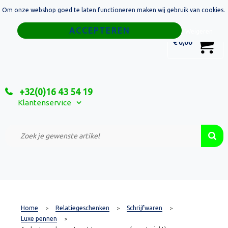
Om onze webshop goed te laten functioneren maken wij gebruik van cookies.
Home
Weigeren
0
€ 0,00
Tassen
Sport
+32(0)16 43 54 19
Relatiegeschenken
Klantenservice
Textiel
Custom Made Projecten
Home
Relatiegeschenken
Schrijfwaren
>
>
>
Luxe pennen
>