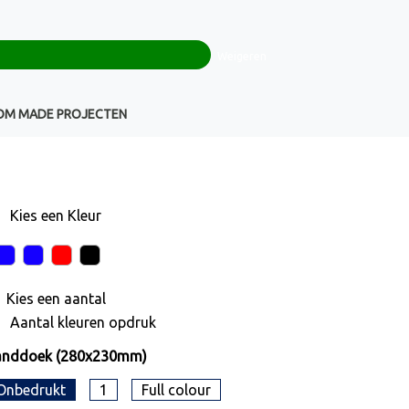
0
+32(0)16 43 54 19
€ 0,00
Weigeren
Klantenservice
OM MADE PROJECTEN
Kies een
Kleur
Kies een
aantal
Aantal kleuren opdruk
anddoek (280x230mm)
Onbedrukt
1
Full colour