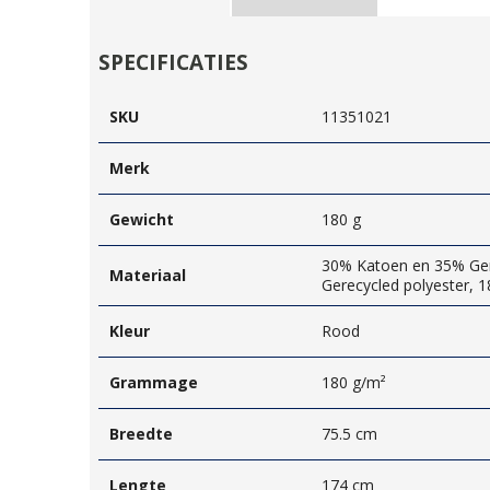
SPECIFICATIES
SKU
11351021
Merk
Gewicht
180 g
30% Katoen en 35% Ger
Materiaal
Gerecycled polyester, 
Kleur
Rood
Grammage
180 g/m²
Breedte
75.5 cm
Lengte
174 cm