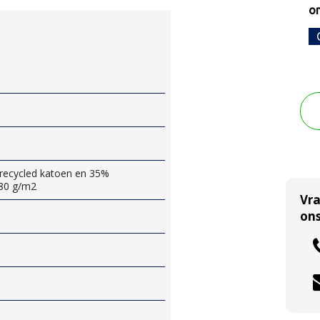
o
ecycled katoen en 35%
180 g/m2
Vr
ons