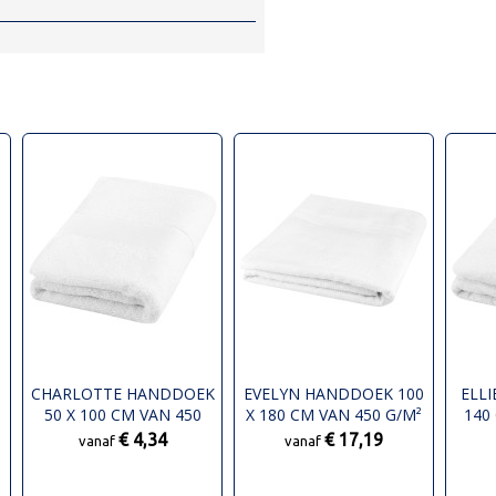
CHARLOTTE HANDDOEK
EVELYN HANDDOEK 100
ELL
50 X 100 CM VAN 450
X 180 CM VAN 450 G/M²
140
G/M² KATOEN
KATOEN
€ 4,34
€ 17,19
vanaf
vanaf