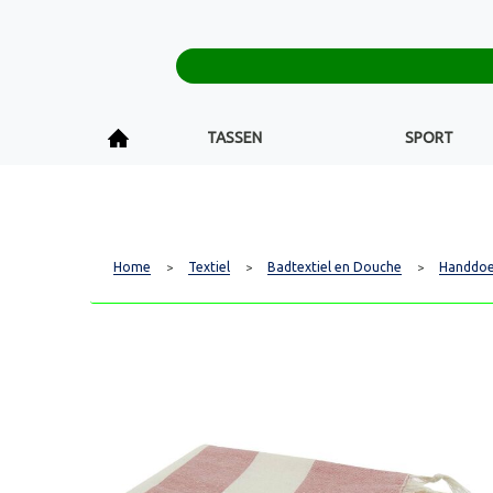
TASSEN
SPORT
Home
Textiel
Badtextiel en Douche
Handdo
>
>
>