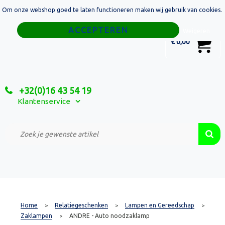
Om onze webshop goed te laten functioneren maken wij gebruik van cookies.
Home
Weigeren
0
€ 0,00
Tassen
Sport
+32(0)16 43 54 19
Relatiegeschenken
Klantenservice
Textiel
Custom Made Projecten
Home
Relatiegeschenken
Lampen en Gereedschap
>
>
>
Zaklampen
ANDRE - Auto noodzaklamp
>