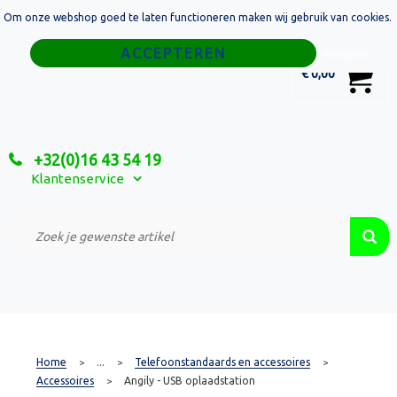
Om onze webshop goed te laten functioneren maken wij gebruik van cookies.
Home
Weigeren
0
€ 0,00
Tassen
Sport
+32(0)16 43 54 19
Relatiegeschenken
Klantenservice
Textiel
Custom Made Projecten
Home
...
Telefoonstandaards en accessoires
>
>
>
Accessoires
Angily - USB oplaadstation
>