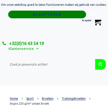
Om onze webshop goed te laten functioneren maken wij gebruik van cookies.
Home
Weigeren
0
€ 0,00
Tassen
Sport
+32(0)16 43 54 19
Relatiegeschenken
Klantenservice
Textiel
Custom Made Projecten
Home
Sport
Broeken
Trainingsbroeken
>
>
>
>
Argos 220 g/m² unisex broek