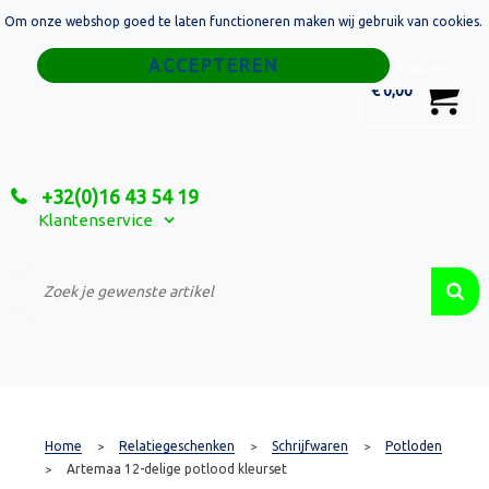
Om onze webshop goed te laten functioneren maken wij gebruik van cookies.
Home
Weigeren
0
€ 0,00
Tassen
Sport
+32(0)16 43 54 19
Relatiegeschenken
Klantenservice
Textiel
Custom Made Projecten
Home
Relatiegeschenken
Schrijfwaren
Potloden
>
>
>
Artemaa 12-delige potlood kleurset
>