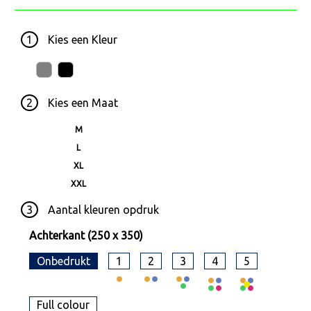
1
Kies een
Kleur
2
Kies een
Maat
M
L
XL
XXL
3
Aantal kleuren opdruk
Achterkant (250 x 350)
Onbedrukt
1
2
3
4
5
Full colour