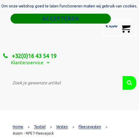
Om onze webshop goed te laten functioneren maken wij gebruik van cookies.
Home
Weigeren
0
€ 0,00
Tassen
Sport
+32(0)16 43 54 19
Relatiegeschenken
Klantenservice
Textiel
Custom Made Projecten
Home
Textiel
Vesten
Fleecevesten
>
>
>
>
Assim - RPET-fleecejack