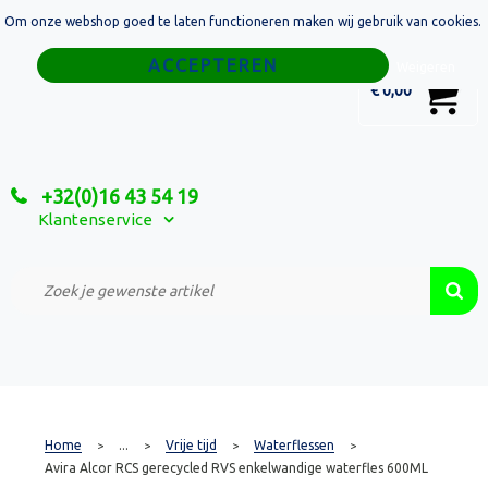
Om onze webshop goed te laten functioneren maken wij gebruik van cookies.
Home
Weigeren
0
€ 0,00
Tassen
Sport
+32(0)16 43 54 19
Relatiegeschenken
Klantenservice
Textiel
Custom Made Projecten
Home
...
Vrije tijd
Waterflessen
>
>
>
>
Avira Alcor RCS gerecycled RVS enkelwandige waterfles 600ML