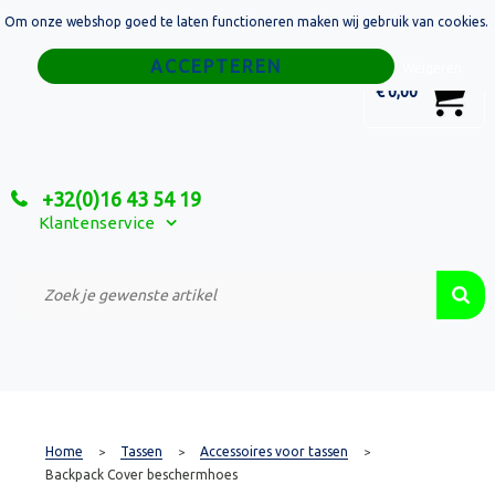
Om onze webshop goed te laten functioneren maken wij gebruik van cookies.
Home
Weigeren
0
€ 0,00
Tassen
Sport
+32(0)16 43 54 19
Relatiegeschenken
Klantenservice
Textiel
Custom Made Projecten
Home
Tassen
Accessoires voor tassen
>
>
>
Backpack Cover beschermhoes