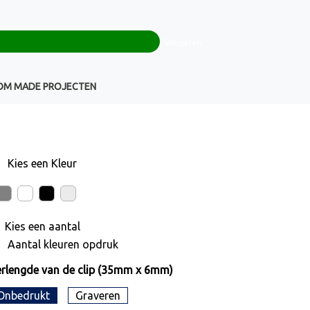
0
+32(0)16 43 54 19
€ 0,00
Weigeren
Klantenservice
OM MADE PROJECTEN
Kies een
Kleur
Kies een
aantal
Aantal kleuren opdruk
rlengde van de clip (35mm x 6mm)
Onbedrukt
Graveren