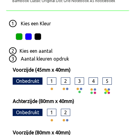
Bambook Classic Original Dot Grid Notebook A5 notitieboek
1
Kies een
Kleur
2
Kies een
aantal
3
Aantal kleuren opdruk
Voorzijde (45mm x 40mm)
Onbedrukt
1
2
3
4
5
Achterzijde (80mm x 40mm)
Onbedrukt
1
2
Voorzijde (80mm x 40mm)