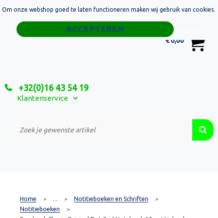
Om onze webshop goed te laten functioneren maken wij gebruik van cookies.
Home
Weigeren
0
€ 0,00
Tassen
Sport
+32(0)16 43 54 19
Relatiegeschenken
Klantenservice
Textiel
Custom Made Projecten
Home
...
Notitieboeken en Schriften
>
>
>
Notitieboeken
>