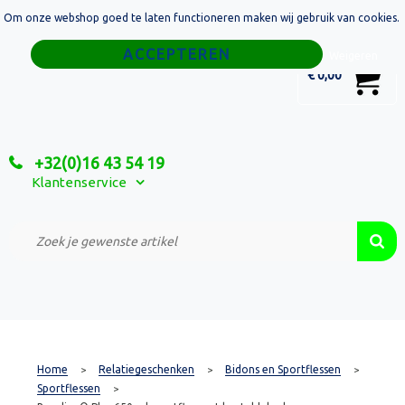
Om onze webshop goed te laten functioneren maken wij gebruik van cookies.
Home
Weigeren
0
€ 0,00
Tassen
Sport
+32(0)16 43 54 19
Relatiegeschenken
Klantenservice
Textiel
Custom Made Projecten
Home
Relatiegeschenken
Bidons en Sportflessen
>
>
>
Sportflessen
>