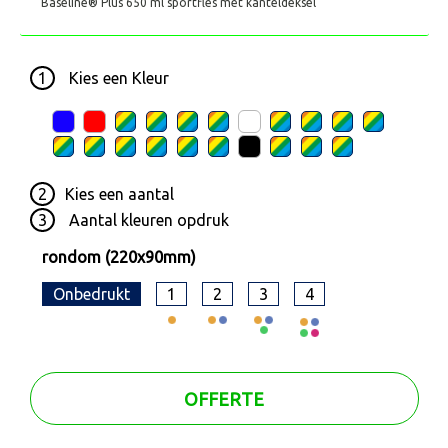
Baseline® Plus 650 ml sportfles met kanteldeksel
1
Kies een
Kleur
2
Kies een
aantal
3
Aantal kleuren opdruk
rondom (220x90mm)
Onbedrukt
1
2
3
4
OFFERTE