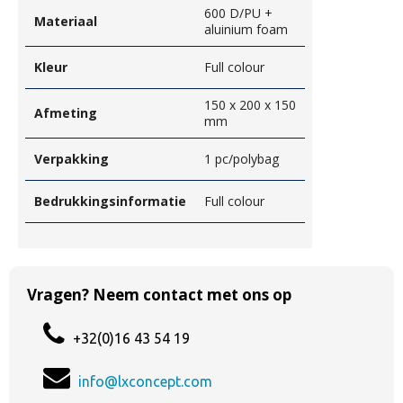
600 D/PU +
Materiaal
aluinium foam
Kleur
Full colour
150 x 200 x 150
Afmeting
mm
Verpakking
1 pc/polybag
Bedrukkingsinformatie
Full colour
Vragen? Neem contact met ons op
+32(0)16 43 54 19
info@lxconcept.com