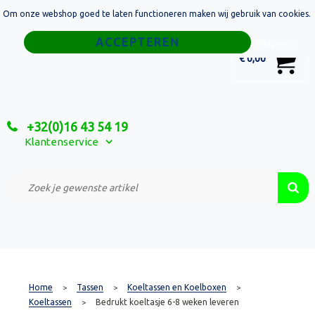
Om onze webshop goed te laten functioneren maken wij gebruik van cookies.
Home
Weigeren
0
€ 0,00
Tassen
Sport
+32(0)16 43 54 19
Relatiegeschenken
Klantenservice
Textiel
Custom Made Projecten
Home
Tassen
Koeltassen en Koelboxen
>
>
>
Koeltassen
Bedrukt koeltasje 6-8 weken leveren
>