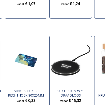
€ 1,07
€ 1,24
vanaf
vanaf
N
VINYL STICKER
SCX.DESIGN W21
RECHTHOEK 80X25MM
DRAADLOOS
KRU
OPLAADSTATION VAN 15
€ 0,33
€ 15,32
vanaf
vanaf
W MET OPLICHTEND