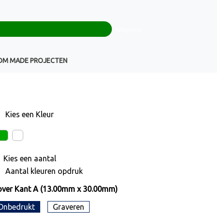
0
+32(0)16 43 54 19
€ 0,00
Weigeren
Klantenservice
OM MADE PROJECTEN
Kies een
Kleur
Kies een
aantal
Aantal kleuren opdruk
ver Kant A (13.00mm x 30.00mm)
Onbedrukt
Graveren