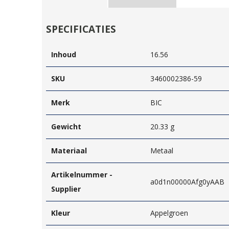
SPECIFICATIES
Inhoud
16.56
SKU
3460002386-59
Merk
BIC
Gewicht
20.33 g
Materiaal
Metaal
Artikelnummer -
a0d1n00000Afg0yAAB
Supplier
Kleur
Appelgroen