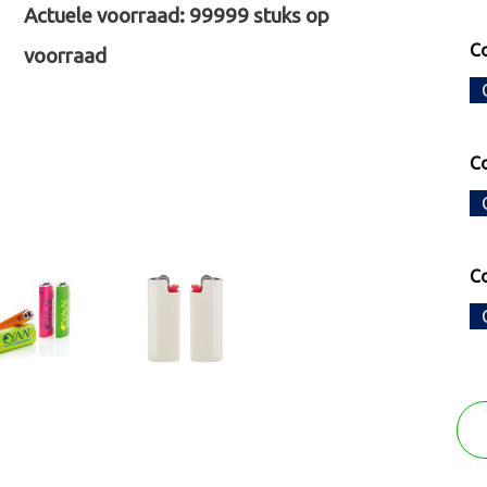
Actuele voorraad:
99999
stuks op
Co
voorraad
Co
Co