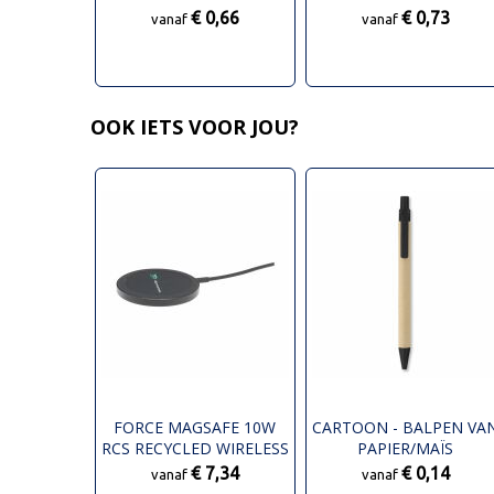
€ 0,66
€ 0,73
vanaf
vanaf
OOK IETS VOOR JOU?
FORCE MAGSAFE 10W
CARTOON - BALPEN VA
RCS RECYCLED WIRELESS
PAPIER/MAÏS
CHARGER
€ 7,34
€ 0,14
vanaf
vanaf