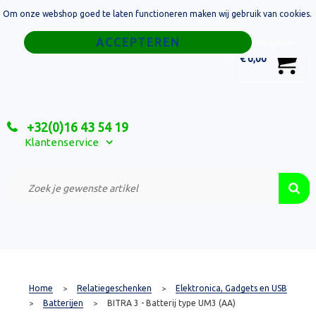
Om onze webshop goed te laten functioneren maken wij gebruik van cookies.
Home
Weigeren
0
€ 0,00
Tassen
Sport
+32(0)16 43 54 19
Relatiegeschenken
Klantenservice
Textiel
Custom Made Projecten
Home
Relatiegeschenken
Elektronica, Gadgets en USB
>
>
Batterijen
BITRA 3 - Batterij type UM3 (AA)
>
>